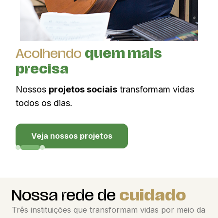
Acolhendo
quem mais
Su
precisa
to
Nossos
projetos sociais
transformam vidas
Co
todos os dias.
cui
par
Veja nossos projetos
Nossa rede de
cuidado
Três instituições que transformam vidas por meio da