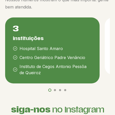
bem atendida.
3
instituições
Hospital Santo Amaro
P
p
Centro Geriátrico Padre Venâncio
d
Instituto de Cegos Antonio Pessôa
de Queiroz
siga-nos
no Instagram